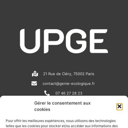
21 Rue de Cléry, 75002 Paris
contact@genie-ecologique.fr
07 46 27 28 23
Gérer le consentement aux
cookies
N
L
Y
e
i
o
Pour offrir les meilleures expériences, nous utilisons des technologies
telles que les cookies pour stocker et/ou accéder aux informations des