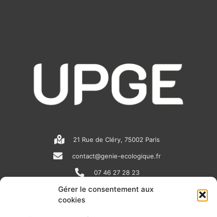
21 Rue de Cléry, 75002 Paris
contact@genie-ecologique.fr
07 46 27 28 23
Gérer le consentement aux
cookies
N
L
Y