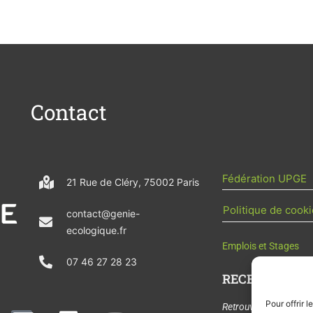
Contact
Fédération UPGE
21 Rue de Cléry, 75002 Paris
Politique de cooki
contact@genie-
ecologique.fr
Emplois et Stages
07 46 27 28 23
RECEVOIR L'AC
Pour offrir 
N
L
Y
Retrouvez tous les