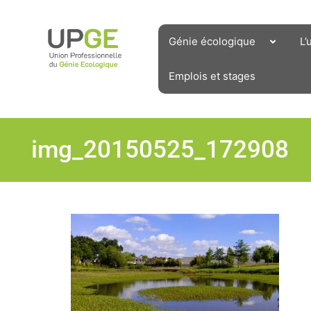
Aller
au
contenu
Génie écologique
L’
Emplois et stages
img_20150525_172908