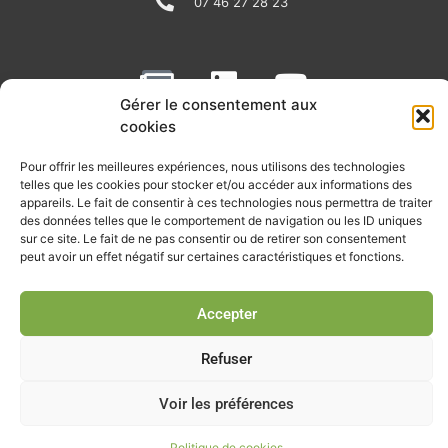
07 46 27 28 23
N
L
Y
e
i
o
Gérer le consentement aux
w
n
u
cookies
RECEVOIR L'ACTU DE LA FILIÈRE
s
k
t
Pour offrir les meilleures expériences, nous utilisons des technologies
p
e
u
telles que les cookies pour stocker et/ou accéder aux informations des
Retrouvez tous les mois les articles terrain de nos adhérents, les
appareils. Le fait de consentir à ces technologies nous permettra de traiter
rendez-vous importants de la filière, nos offres de stages et
a
d
b
des données telles que le comportement de navigation ou les ID uniques
d’emplois…
sur ce site. Le fait de ne pas consentir ou de retirer son consentement
p
i
e
peut avoir un effet négatif sur certaines caractéristiques et fonctions.
Je m'abonne à la lettre d'info
e
n
r
Accepter
Refuser
© Union professionnelle du génie écologique - Tous droits
réservés - 2026
Voir les préférences
Politique de cookies