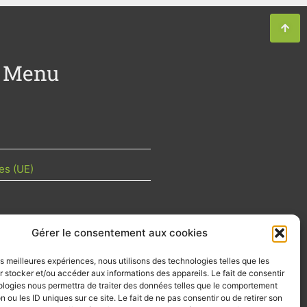
Menu
es (UE)
Gérer le consentement aux cookies
TU DE LA FILIÈRE
les meilleures expériences, nous utilisons des technologies telles que les
 mois les articles terrain de nos
 stocker et/ou accéder aux informations des appareils. Le fait de consentir
z-vous importants de la filière, nos
ologies nous permettra de traiter des données telles que le comportement
d’emplois…
n ou les ID uniques sur ce site. Le fait de ne pas consentir ou de retirer son