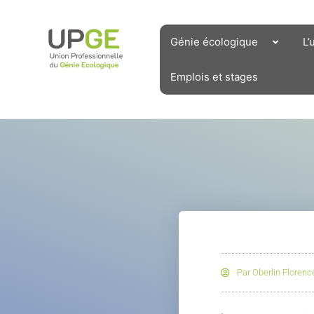
Aller
au
contenu
Génie écologique
L’
Emplois et stages
Par
Oberlin Florenc