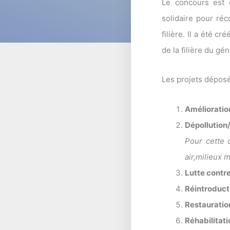
Le concours est o
solidaire pour réc
filière. Il a été c
de la filière du gé
Les projets dépos
Amélioratio
Dépollution
Pour cette 
air,milieux 
Lutte contr
Réintroduc
Restauratio
Réhabilitat