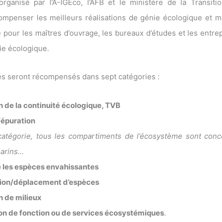
rganisé par l’A-IGÉco, l’AFB et le ministère de la Transiti
ompenser les meilleurs réalisations de génie écologique et m
réé pour les maîtres d’ouvrage, les bureaux d’études et les entr
nie écologique.
és seront récompensés dans sept catégories :
n de la continuité écologique, TVB
/épuration
catégorie, tous les compartiments de l’écosystème sont conce
marins…
e les espèces envahissantes
tion/déplacement d’espèces
n de milieux
ion de fonction ou de services écosystémiques
.