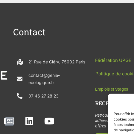
Contact
Fédération UPGE
21 Rue de Cléry, 75002 Paris
Politique de cooki
contact@genie-
ecologique.fr
Emplois et Stages
07 46 27 28 23
RECEVOIR L'AC
Pour offrir 
N
L
Y
Retrouvez tous les
cookies pour
adhérents, les rende
e
i
o
à ces techn
offres de stages et 
de navigatio