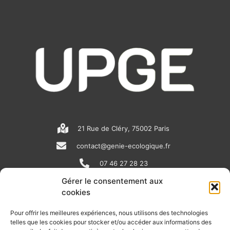
21 Rue de Cléry, 75002 Paris
contact@genie-ecologique.fr
07 46 27 28 23
Gérer le consentement aux
cookies
N
L
Y
e
i
o
Pour offrir les meilleures expériences, nous utilisons des technologies
telles que les cookies pour stocker et/ou accéder aux informations des
w
n
u