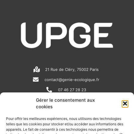
21 Rue de Cléry, 75002 Paris
contact@genie-ecologique.fr
07 46 27 28 23
Gérer le consentement aux
cookies
N
L
Y
e
i
o
Pour offrir les meilleures expériences, nous utilisons des technologies
telles que les cookies pour stocker et/ou accéder aux informations des
w
n
u
appareils. Le fait de consentir à ces technologies nous permettra de
RECEVOIR L'ACTU DE LA FILIÈRE