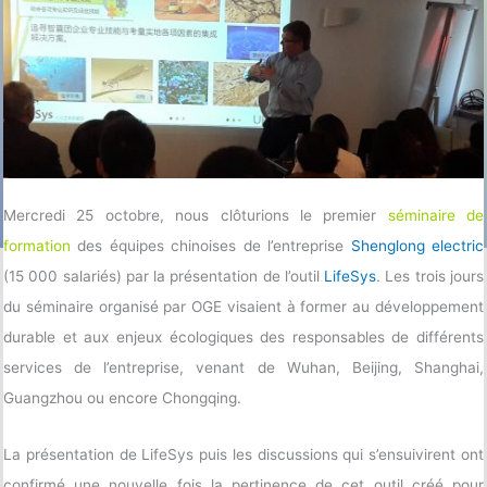
Mercredi 25 octobre, nous clôturions le premier
séminaire de
formation
des équipes chinoises de l’entreprise
Shenglong electric
(15 000 salariés) par la présentation de l’outil
LifeSys
. Les trois jours
du séminaire organisé par OGE visaient à former au développement
durable et aux enjeux écologiques des responsables de différents
services de l’entreprise, venant de Wuhan, Beijing, Shanghai,
Guangzhou ou encore Chongqing.
La présentation de LifeSys puis les discussions qui s’ensuivirent ont
confirmé une nouvelle fois la pertinence de cet outil créé pour