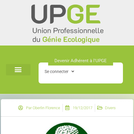
Aller
au
contenu
Devenir Adhérent à l'UPGE​
Se connecter
Par
Oberlin Florence
19/12/2017
Divers