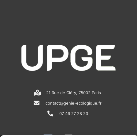
21 Rue de Cléry, 75002 Paris
contact@genie-ecologique.fr
07 46 27 28 23
N
L
Y