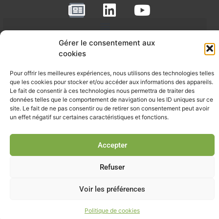
N
L
Y
e
i
o
w
n
u
RECEVOIR L'ACTU DE LA FILIÈRE
Gérer le consentement aux
s
k
t
cookies
p
e
u
Retrouvez tous les mois les articles terrain de nos adhérents, les
rendez-vous importants de la filière, nos offres de stages et
a
d
b
Pour offrir les meilleures expériences, nous utilisons des technologies telles
d’emplois…
que les cookies pour stocker et/ou accéder aux informations des appareils.
p
i
e
Le fait de consentir à ces technologies nous permettra de traiter des
données telles que le comportement de navigation ou les ID uniques sur ce
Je m'abonne à la lettre d'info
e
n
site. Le fait de ne pas consentir ou de retirer son consentement peut avoir
r
un effet négatif sur certaines caractéristiques et fonctions.
Accepter
© Union professionnelle du génie écologique - Tous droits
réservés - 2026
Refuser
Voir les préférences
Politique de cookies