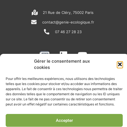
21 Rue de Cléry, 75002 Paris
contact@genie-ecologique.fr
07 46 27 28 23
N
L
Y
e
i
o
Gérer le consentement aux
w
n
u
cookies
RECEVOIR L'ACTU DE LA FILIÈRE
s
k
t
Pour offrir les meilleures expériences, nous utilisons des technologies
p
e
u
telles que les cookies pour stocker et/ou accéder aux informations des
Retrouvez tous les mois les articles terrain de nos adhérents, les
appareils. Le fait de consentir à ces technologies nous permettra de traiter
rendez-vous importants de la filière, nos offres de stages et
a
d
b
des données telles que le comportement de navigation ou les ID uniques
d’emplois…
sur ce site. Le fait de ne pas consentir ou de retirer son consentement
p
i
e
peut avoir un effet négatif sur certaines caractéristiques et fonctions.
Je m'abonne à la lettre d'info
e
n
r
Accepter