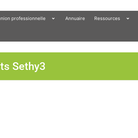
union professionnelle
Annuaire
Ressources
nts Sethy3