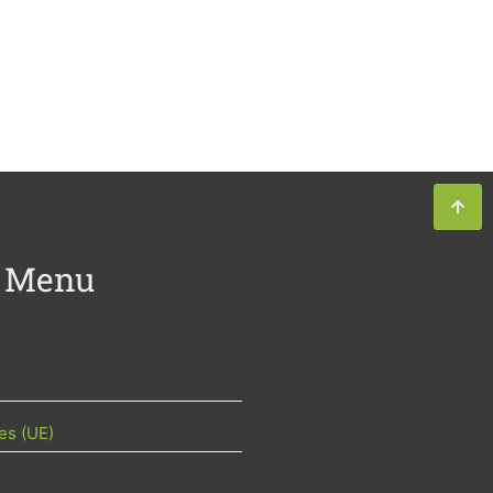
Menu
es (UE)