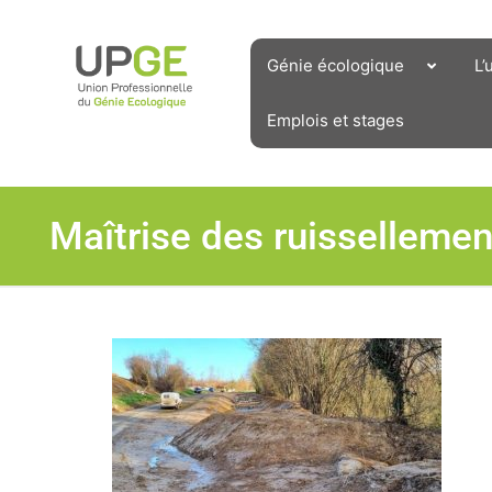
Aller
au
contenu
Génie écologique
L’
Emplois et stages
Maîtrise des ruisselleme