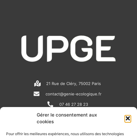
21 Rue de Cléry, 75002 Paris
contact@genie-ecologique.fr
07 46 27 28 23
Gérer le consentement aux
cookies
N
L
Y
e
i
o
Pour offrir les meilleures expériences, nous utilisons des technologies