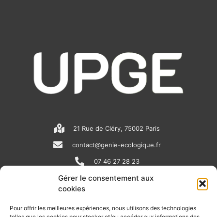
21 Rue de Cléry, 75002 Paris
contact@genie-ecologique.fr
07 46 27 28 23
Gérer le consentement aux
cookies
N
L
Y
e
i
o
Pour offrir les meilleures expériences, nous utilisons des technologies
telles que les cookies pour stocker et/ou accéder aux informations des