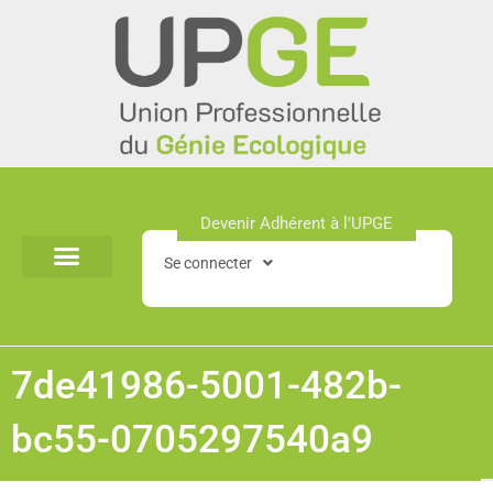
Aller
au
contenu
Devenir Adhérent à l'UPGE​
Se connecter
7de41986-5001-482b-
bc55-0705297540a9