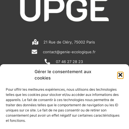
21 Rue de Cléry, 75002 Paris
contact@genie-ecologique.fr
07 46 27 28 23
Gérer le consentement aux
cookies
N
L
Y
e
i
o
Pour offrir les meilleures expériences, nous utilisons des technologies
telles que les cookies pour stocker et/ou accéder aux informations des
w
n
u
appareils. Le fait de consentir à ces technologies nous permettra de
RECEVOIR L'ACTU DE LA FILIÈRE
s
k
t
traiter des données telles que le comportement de navigation ou les ID
uniques sur ce site. Le fait de ne pas consentir ou de retirer son
p
e
u
Retrouvez tous les mois les articles terrain de nos adhérents, les
consentement peut avoir un effet négatif sur certaines caractéristiques
rendez-vous importants de la filière, nos offres de stages et
et fonctions.
a
d
b
d’emplois…