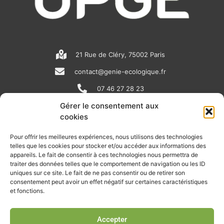
21 Rue de Cléry, 75002 Paris
contact@genie-ecologique.fr
07 46 27 28 23
Gérer le consentement aux
cookies
N
L
Y
e
i
o
Pour offrir les meilleures expériences, nous utilisons des technologies
telles que les cookies pour stocker et/ou accéder aux informations des
w
n
u
appareils. Le fait de consentir à ces technologies nous permettra de
RECEVOIR L'ACTU DE LA FILIÈRE
s
k
t
traiter des données telles que le comportement de navigation ou les ID
uniques sur ce site. Le fait de ne pas consentir ou de retirer son
p
e
u
Retrouvez tous les mois les articles terrain de nos adhérents, les
consentement peut avoir un effet négatif sur certaines caractéristiques
rendez-vous importants de la filière, nos offres de stages et
et fonctions.
a
d
b
d’emplois…
p
i
e
Accepter
Je m'abonne à la lettre d'info