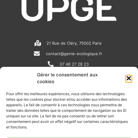
21 Rue de Cléry, 75002 Paris
contact@genie-ecologique.fr
07 46 27 28 23
Gérer le consentement aux
cookies
N
L
Y
e
i
o
Pour offrir les meilleures expériences, nous utilisons des technologies
telles que les cookies pour stocker et/ou accéder aux informations des
w
n
u
appareils. Le fait de consentir à ces technologies nous permettra de
RECEVOIR L'ACTU DE LA FILIÈRE
s
k
t
traiter des données telles que le comportement de navigation ou les ID
uniques sur ce site. Le fait de ne pas consentir ou de retirer son
p
e
u
Retrouvez tous les mois les articles terrain de nos adhérents, les
consentement peut avoir un effet négatif sur certaines caractéristiques
rendez-vous importants de la filière, nos offres de stages et
et fonctions.
a
d
b
d’emplois…