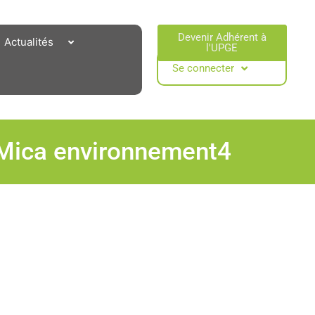
Devenir Adhérent à
Actualités
l'UPGE​
Se connecter
s_Mica environnement4