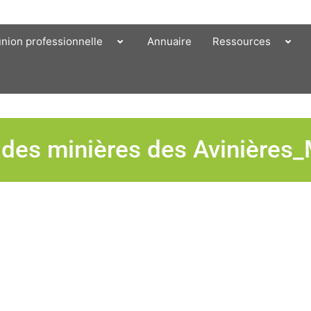
union professionnelle
Annuaire
Ressources
aldes minières des Avinière