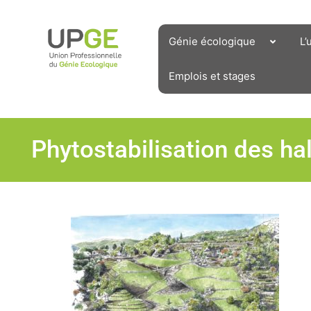
Aller
au
contenu
Génie écologique
L’
Emplois et stages
Phytostabilisation des h