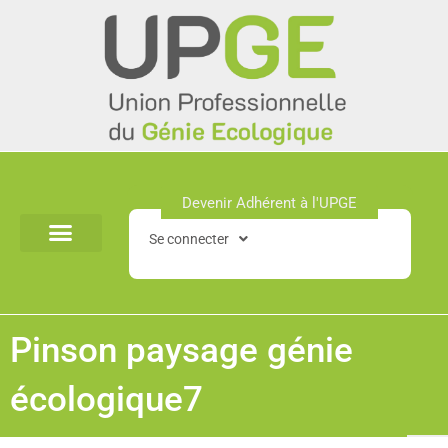
Aller
au
contenu
Devenir Adhérent à l'UPGE​
Se connecter
Pinson paysage génie
écologique7