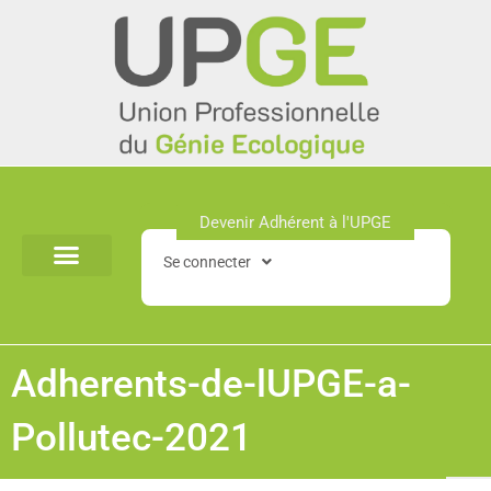
Aller
au
contenu
Devenir Adhérent à l'UPGE​
Se connecter
Adherents-de-lUPGE-a-
Pollutec-2021