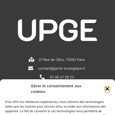
21 Rue de Cléry, 75002 Paris
contact@genie-ecologique.fr
07 46 27 28 23
Gérer le consentement aux
cookies
N
L
Y
e
i
o
Pour offrir les meilleures expériences, nous utilisons des technologies
telles que les cookies pour stocker et/ou accéder aux informations des
w
n
u
appareils. Le fait de consentir à ces technologies nous permettra de
RECEVOIR L'ACTU DE LA FILIÈRE