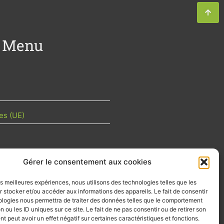
Menu
es (UE)
Gérer le consentement aux cookies
TU DE LA FILIÈRE
les meilleures expériences, nous utilisons des technologies telles que les
 mois les articles terrain de nos
 stocker et/ou accéder aux informations des appareils. Le fait de consentir
z-vous importants de la filière, nos
ologies nous permettra de traiter des données telles que le comportement
d’emplois…
n ou les ID uniques sur ce site. Le fait de ne pas consentir ou de retirer son
 peut avoir un effet négatif sur certaines caractéristiques et fonctions.