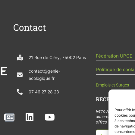
Contact
Fédération UPGE
21 Rue de Cléry, 75002 Paris
Politique de cooki
contact@genie-
ecologique.fr
Emplois et Stages
07 46 27 28 23
RECEVOIR L'AC
Pour offrir 
N
L
Y
Retrouvez tous les
cookies pour
adhérents, les rende
e
i
o
à ces techn
offres de stages et 
de navigatio
w
n
u
consentement