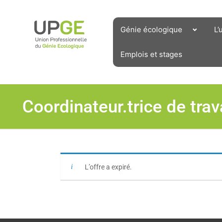
Aller
au
contenu
Génie écologique
L’
Emplois et stages
Coordinateur.trice de tra
L’offre a expiré.