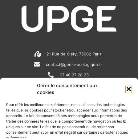
21 Rue de Cléry, 75002 Paris
contact@genie-ecologique.fr
07 46 27 28 23
Gérer le consentement aux
cookies
N
L
Y
e
i
o
Pour offrir les meilleures expériences, nous utilisons des technologies
telles que les cookies pour stocker et/ou accéder aux informations des
w
n
u
appareils. Le fait de consentir à ces technologies nous permettra de
RECEVOIR L'ACTU DE LA FILIÈRE
s
k
t
traiter des données telles que le comportement de navigation ou les ID
uniques sur ce site. Le fait de ne pas consentir ou de retirer son
p
e
u
Retrouvez tous les mois les articles terrain de nos adhérents, les
consentement peut avoir un effet négatif sur certaines caractéristiques
rendez-vous importants de la filière, nos offres de stages et
et fonctions.