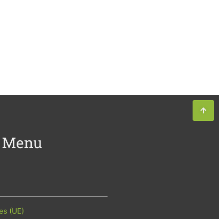
Menu
es (UE)