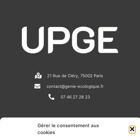
21 Rue de Cléry, 75002 Paris
contact@genie-ecologique.fr
07 46 27 28 23
N
L
Y
e
i
o
Gérer le consentement aux
cookies
w
n
u