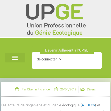
Aller
au
contenu
Devenir Adhérent à l'UPGE​
Se connecter
Par
Oberlin Florence
26/04/2018
Divers
Les acteurs de l’ingénierie et du génie écologique (
A-IGÉco
) et