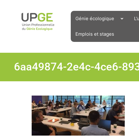
Aller
au
contenu
Génie écologique
L’
Emplois et stages
6aa49874-2e4c-4ce6-89