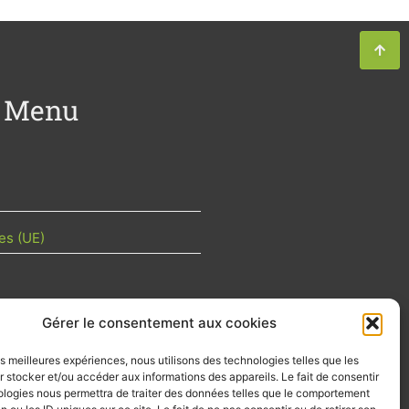
Menu
es (UE)
Gérer le consentement aux cookies
TU DE LA FILIÈRE
les meilleures expériences, nous utilisons des technologies telles que les
 mois les articles terrain de nos
 stocker et/ou accéder aux informations des appareils. Le fait de consentir
z-vous importants de la filière, nos
ologies nous permettra de traiter des données telles que le comportement
d’emplois…