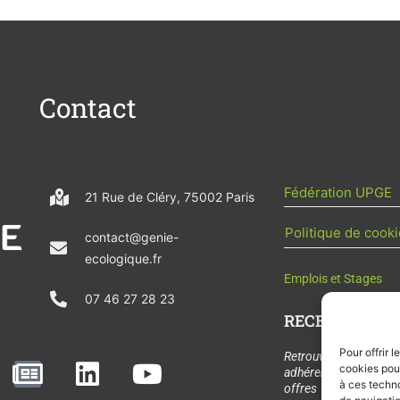
Contact
Fédération UPGE
21 Rue de Cléry, 75002 Paris
Politique de cooki
contact@genie-
ecologique.fr
Emplois et Stages
07 46 27 28 23
RECEVOIR L'AC
Pour offrir 
N
L
Y
Retrouvez tous les
cookies pour
adhérents, les rende
e
i
o
à ces techn
offres de stages et 