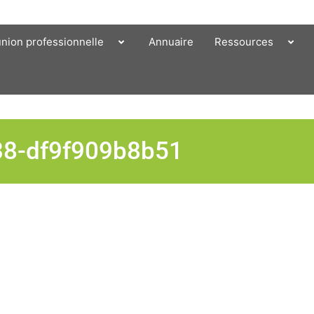
union professionnelle
Annuaire
Ressources
38-df9f909b8b51