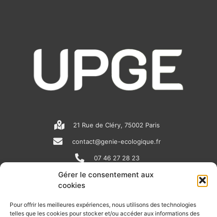
21 Rue de Cléry, 75002 Paris
contact@genie-ecologique.fr
07 46 27 28 23
Gérer le consentement aux
cookies
N
L
Y
e
i
o
Pour offrir les meilleures expériences, nous utilisons des technologies
telles que les cookies pour stocker et/ou accéder aux informations des