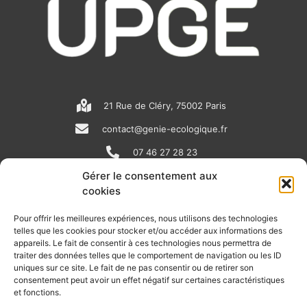
21 Rue de Cléry, 75002 Paris
contact@genie-ecologique.fr
07 46 27 28 23
Gérer le consentement aux
cookies
N
L
Y
e
i
o
Pour offrir les meilleures expériences, nous utilisons des technologies
telles que les cookies pour stocker et/ou accéder aux informations des
w
n
u
appareils. Le fait de consentir à ces technologies nous permettra de
RECEVOIR L'ACTU DE LA FILIÈRE
s
k
t
traiter des données telles que le comportement de navigation ou les ID
uniques sur ce site. Le fait de ne pas consentir ou de retirer son
p
e
u
Retrouvez tous les mois les articles terrain de nos adhérents, les
consentement peut avoir un effet négatif sur certaines caractéristiques
rendez-vous importants de la filière, nos offres de stages et
et fonctions.
a
d
b
d’emplois…