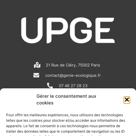
21 Rue de Cléry, 75002 Paris
contact@genie-ecologique.fr
07 46 27 28 23
Gérer le consentement aux
cookies
N
L
Y
e
i
o
Pour offrir les meilleures expériences, nous utilisons des technologies
telles que les cookies pour stocker et/ou accéder aux informations des
w
n
u
appareils. Le fait de consentir à ces technologies nous permettra de
RECEVOIR L'ACTU DE LA FILIÈRE
s
k
t
traiter des données telles que le comportement de navigation ou les ID