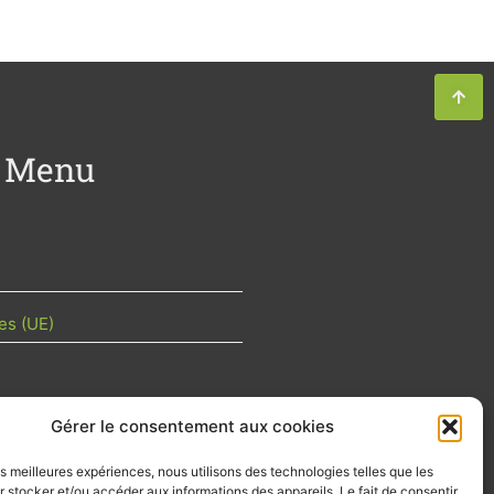
Menu
es (UE)
Gérer le consentement aux cookies
TU DE LA FILIÈRE
les meilleures expériences, nous utilisons des technologies telles que les
 mois les articles terrain de nos
 stocker et/ou accéder aux informations des appareils. Le fait de consentir