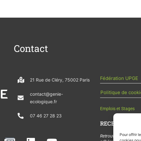
Contact
Fédération UPGE
21 Rue de Cléry, 75002 Paris
Politique de cooki
contact@genie-
ecologique.fr
Emplois et Stages
07 46 27 28 23
RECEVOIR L'AC
Pour offrir 
N
L
Y
Retrouvez tous les
cookies pour