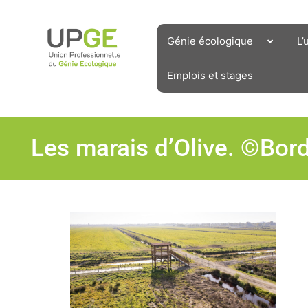
Aller
au
contenu
Génie écologique
L’
Emplois et stages
Les marais d’Olive. ©Bor