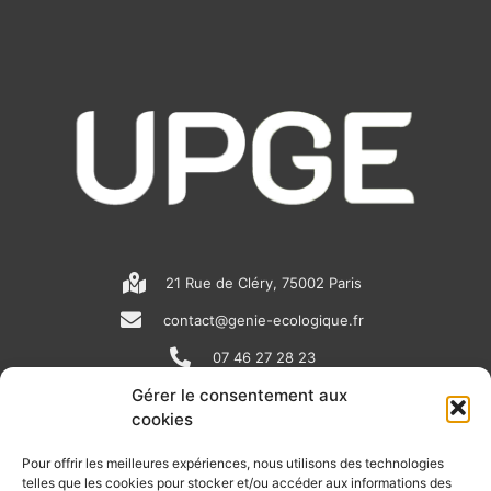
21 Rue de Cléry, 75002 Paris
contact@genie-ecologique.fr
07 46 27 28 23
Gérer le consentement aux
cookies
N
L
Y
e
i
o
Pour offrir les meilleures expériences, nous utilisons des technologies
telles que les cookies pour stocker et/ou accéder aux informations des