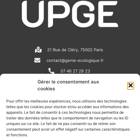
21 Rue de Cléry, 75002 Paris
contact@genie-ecologique.fr
07 46 27 28 23
Gérer le consentement aux
cookies
N
L
Y
e
i
o
Pour offrir les meilleures expériences, nous utilisons des technologies
telles que les cookies pour stocker et/ou accéder aux informations des
w
n
u
appareils. Le fait de consentir à ces technologies nous permettra de
RECEVOIR L'ACTU DE LA FILIÈRE
s
k
t
traiter des données telles que le comportement de navigation ou les ID
uniques sur ce site. Le fait de ne pas consentir ou de retirer son
p
e
u
Retrouvez tous les mois les articles terrain de nos adhérents, les
consentement peut avoir un effet négatif sur certaines caractéristiques
rendez-vous importants de la filière, nos offres de stages et
et fonctions.
a
d
b
d’emplois…