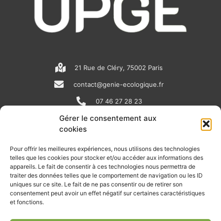
21 Rue de Cléry, 75002 Paris
contact@genie-ecologique.fr
07 46 27 28 23
Gérer le consentement aux
cookies
N
L
Y
e
i
o
Pour offrir les meilleures expériences, nous utilisons des technologies
telles que les cookies pour stocker et/ou accéder aux informations des
w
n
u
appareils. Le fait de consentir à ces technologies nous permettra de
RECEVOIR L'ACTU DE LA FILIÈRE
s
k
t
traiter des données telles que le comportement de navigation ou les ID
uniques sur ce site. Le fait de ne pas consentir ou de retirer son
p
e
u
Retrouvez tous les mois les articles terrain de nos adhérents, les
consentement peut avoir un effet négatif sur certaines caractéristiques
rendez-vous importants de la filière, nos offres de stages et
et fonctions.
a
d
b
d’emplois…