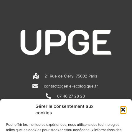
21 Rue de Cléry, 75002 Paris
contact@genie-ecologique.fr
07 46 27 28 23
Gérer le consentement aux
cookies
N
L
Y
e
i
o
Pour offrir les meilleures expériences, nous utilisons des technologies
telles que les cookies pour stocker et/ou accéder aux informations des