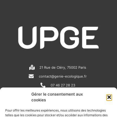
21 Rue de Cléry, 75002 Paris
contact@genie-ecologique.fr
07 46 27 28 23
Gérer le consentement aux
cookies
N
L
Y
e
i
o
Pour offrir les meilleures expériences, nous utilisons des technologies
telles que les cookies pour stocker et/ou accéder aux informations des