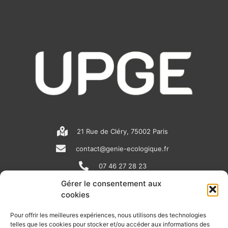
21 Rue de Cléry, 75002 Paris
contact@genie-ecologique.fr
07 46 27 28 23
Gérer le consentement aux
cookies
N
L
Y
e
i
o
Pour offrir les meilleures expériences, nous utilisons des technologies
telles que les cookies pour stocker et/ou accéder aux informations des