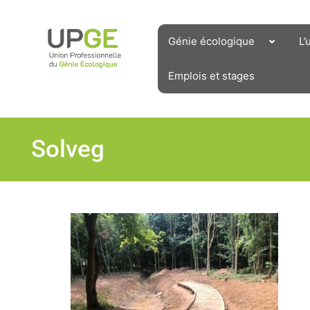
Aller
au
contenu
Génie écologique
L’
Emplois et stages
Solveg