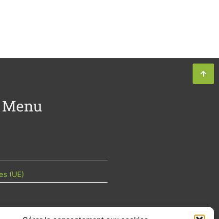
Menu
es (UE)