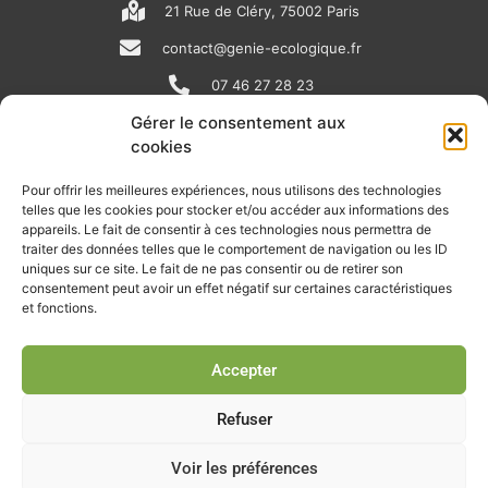
21 Rue de Cléry, 75002 Paris
contact@genie-ecologique.fr
07 46 27 28 23
Gérer le consentement aux
cookies
N
L
Y
e
i
o
Pour offrir les meilleures expériences, nous utilisons des technologies
telles que les cookies pour stocker et/ou accéder aux informations des
w
n
u
appareils. Le fait de consentir à ces technologies nous permettra de
RECEVOIR L'ACTU DE LA FILIÈRE
s
k
t
traiter des données telles que le comportement de navigation ou les ID
uniques sur ce site. Le fait de ne pas consentir ou de retirer son
p
e
u
Retrouvez tous les mois les articles terrain de nos adhérents, les
consentement peut avoir un effet négatif sur certaines caractéristiques
rendez-vous importants de la filière, nos offres de stages et
et fonctions.
a
d
b
d’emplois…
p
i
e
Accepter
Je m'abonne à la lettre d'info
e
n
r
Refuser
Voir les préférences
© Union professionnelle du génie écologique - Tous droits