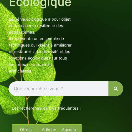
Ecologique
Le génie écologique a pour objet
de favoriser la résilience des
écosystèmes.
Il représente un ensemble de
techniques qui visent à améliorer
et restaurer la biodiversité et les
fonctions écologiques sur tous
les milieux : naturels et
artificialisés.
Rechercher
Les recherches les plus fréquentes :
Offres
Adhérents
Agenda