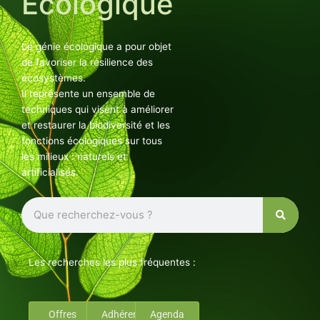
Ecologique
Le génie écologique a pour objet
de favoriser la résilience des
écosystèmes.
Il représente un ensemble de
techniques qui visent à améliorer
et restaurer la biodiversité et les
fonctions écologiques sur tous
les milieux : naturels et
artificialisés.
Rechercher
Les recherches les plus fréquentes :
Offres
Adhérents
Agenda