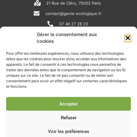
21 Rue de Cléry, 75002 Paris
contact@genie-ecologique.fr
07 46 27 28 23
Gérer le consentement aux
cookies
N
L
Y
e
i
o
Pour offrir les meilleures expériences, nous utilisons des technologies
telles que les cookies pour stocker et/ou accéder aux informations des
w
n
u
appareils. Le fait de consentir à ces technologies nous permettra de
RECEVOIR L'ACTU DE LA FILIÈRE
s
k
t
traiter des données telles que le comportement de navigation ou les ID
uniques sur ce site. Le fait de ne pas consentir ou de retirer son
p
e
u
Retrouvez tous les mois les articles terrain de nos adhérents, les
consentement peut avoir un effet négatif sur certaines caractéristiques
rendez-vous importants de la filière, nos offres de stages et
et fonctions.
a
d
b
d’emplois…
p
i
e
Accepter
Je m'abonne à la lettre d'info
e
n
r
Refuser
Voir les préférences
© Union professionnelle du génie écologique - Tous droits