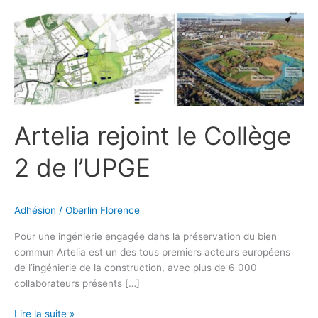
Artelia
rejoint
le
Collège
2
de
l’UPGE
Artelia rejoint le Collège
2 de l’UPGE
Adhésion
/
Oberlin Florence
Pour une ingénierie engagée dans la préservation du bien
commun Artelia est un des tous premiers acteurs européens
de l’ingénierie de la construction, avec plus de 6 000
collaborateurs présents […]
Lire la suite »