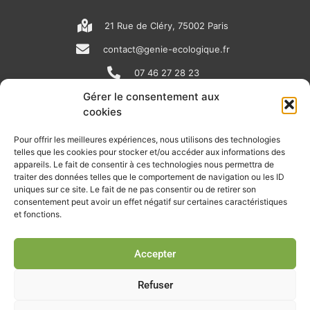
21 Rue de Cléry, 75002 Paris
contact@genie-ecologique.fr
07 46 27 28 23
Gérer le consentement aux
cookies
N
L
Y
e
i
o
Pour offrir les meilleures expériences, nous utilisons des technologies
telles que les cookies pour stocker et/ou accéder aux informations des
w
n
u
appareils. Le fait de consentir à ces technologies nous permettra de
RECEVOIR L'ACTU DE LA FILIÈRE
s
k
t
traiter des données telles que le comportement de navigation ou les ID
uniques sur ce site. Le fait de ne pas consentir ou de retirer son
p
e
u
Retrouvez tous les mois les articles terrain de nos adhérents, les
consentement peut avoir un effet négatif sur certaines caractéristiques
rendez-vous importants de la filière, nos offres de stages et
et fonctions.
a
d
b
d’emplois…
p
i
e
Accepter
Je m'abonne à la lettre d'info
e
n
r
Refuser