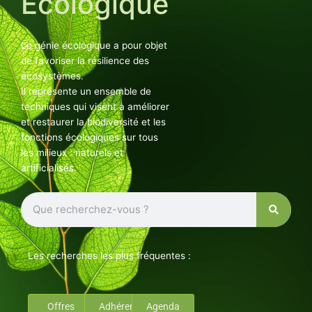
Ecologique
Le génie écologique a pour objet
de favoriser la résilience des
écosystèmes.
Il représente un ensemble de
techniques qui visent à améliorer
et restaurer la biodiversité et les
fonctions écologiques sur tous
les milieux : naturels et
artificialisés.
Rechercher
Les recherches les plus fréquentes :
Offres
Adhérents
Agenda