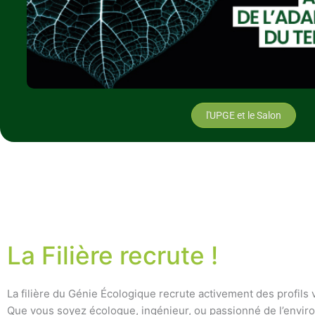
l'UPGE et le Salon
La Filière recrute !
La filière du Génie Écologique recrute activement des profils 
Que vous soyez écologue, ingénieur, ou passionné de l’envi