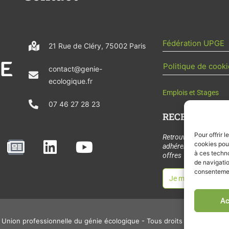
Fédération UPGE
21 Rue de Cléry, 75002 Paris
Politique de cooki
contact@genie-
ecologique.fr
Emplois et Stages
07 46 27 28 23
RECEVOIR L'AC
Pour offrir 
N
L
Y
Retrouvez tous les
cookies pour
adhérents, les rende
e
i
o
à ces techn
offres de stages et 
de navigatio
w
n
u
consentement
Je m'abonne à la let
s
k
t
p
e
u
Ac
a
d
b
Union professionnelle du génie écologique - Tous droits réservés - 2