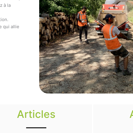
z à la
ion.
 qui allie
Articles