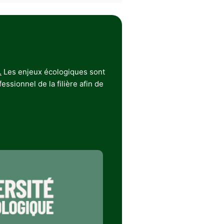
.
Les enjeux écologiques sont
ssionnel de la filière afin de