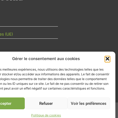
es (UE)
Gérer le consentement aux cookies
TU DE LA FILIÈRE
les meilleures expériences, nous utilisons des technologies telles que les
 mois les articles terrain de nos
 stocker et/ou accéder aux informations des appareils. Le fait de consentir
z-vous importants de la filière, nos
ologies nous permettra de traiter des données telles que le comportement
d’emplois…
n ou les ID uniques sur ce site. Le fait de ne pas consentir ou de retirer son
 peut avoir un effet négatif sur certaines caractéristiques et fonctions.
tre d'info
cepter
Refuser
Voir les préférences
026
Politique de cookies