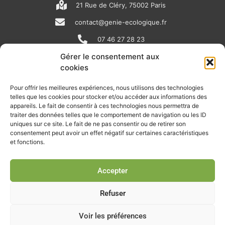
21 Rue de Cléry, 75002 Paris
contact@genie-ecologique.fr
07 46 27 28 23
Gérer le consentement aux
cookies
N
L
Y
e
i
o
Pour offrir les meilleures expériences, nous utilisons des technologies
telles que les cookies pour stocker et/ou accéder aux informations des
w
n
u
appareils. Le fait de consentir à ces technologies nous permettra de
RECEVOIR L'ACTU DE LA FILIÈRE
s
k
t
traiter des données telles que le comportement de navigation ou les ID
uniques sur ce site. Le fait de ne pas consentir ou de retirer son
p
e
u
Retrouvez tous les mois les articles terrain de nos adhérents, les
consentement peut avoir un effet négatif sur certaines caractéristiques
rendez-vous importants de la filière, nos offres de stages et
et fonctions.
a
d
b
d’emplois…
p
i
e
Accepter
Je m'abonne à la lettre d'info
e
n
r
Refuser
Voir les préférences
© Union professionnelle du génie écologique - Tous droits