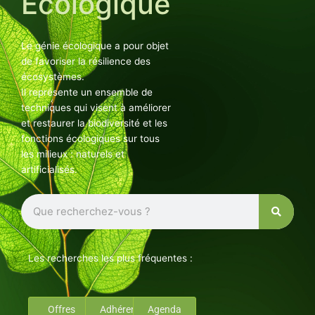
Ecologique
Le génie écologique a pour objet
de favoriser la résilience des
écosystèmes.
Il représente un ensemble de
techniques qui visent à améliorer
et restaurer la biodiversité et les
fonctions écologiques sur tous
les milieux : naturels et
artificialisés.
Rechercher
Les recherches les plus fréquentes :
Offres
Adhérents
Agenda