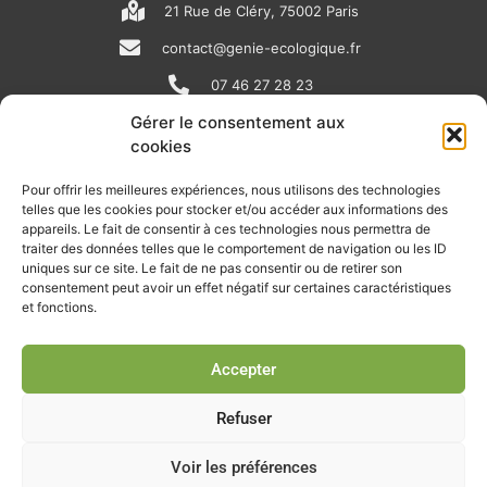
21 Rue de Cléry, 75002 Paris
contact@genie-ecologique.fr
07 46 27 28 23
Gérer le consentement aux
cookies
N
L
Y
e
i
o
Pour offrir les meilleures expériences, nous utilisons des technologies
telles que les cookies pour stocker et/ou accéder aux informations des
w
n
u
appareils. Le fait de consentir à ces technologies nous permettra de
RECEVOIR L'ACTU DE LA FILIÈRE
s
k
t
traiter des données telles que le comportement de navigation ou les ID
uniques sur ce site. Le fait de ne pas consentir ou de retirer son
p
e
u
Retrouvez tous les mois les articles terrain de nos adhérents, les
consentement peut avoir un effet négatif sur certaines caractéristiques
rendez-vous importants de la filière, nos offres de stages et
et fonctions.
a
d
b
d’emplois…
p
i
e
Accepter
Je m'abonne à la lettre d'info
e
n
r
Refuser
Voir les préférences
© Union professionnelle du génie écologique - Tous droits