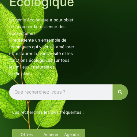
Ecologique
Le génie écologique a pour objet
de favoriser la résilience des
écosystèmes.
Il représente un ensemble de
techniques qui visent à améliorer
et restaurer la biodiversité et les
fonctions écologiques sur tous
les milieux : naturels et
artificialisés.
Rechercher
Les recherches les plus fréquentes :
Offres
Adhérents
Agenda