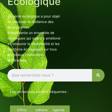
Ecologique
Le génie écologique a pour objet
de favoriser la résilience des
écosystèmes.
Il représente un ensemble de
techniques qui visent à améliorer
et restaurer la biodiversité et les
fonctions écologiques sur tous
les milieux : naturels et
artificialisés.
Rechercher
Les recherches les plus fréquentes :
Offres
Adhérents
Agenda