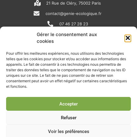
21 Rue de Cléry, 75002 Paris
contact@genie-ecologique.fr
07 46 27 28 23
Gérer le consentement aux
cookies
N
L
Y
e
i
o
Pour offrir les meilleures expériences, nous utilisons des technologies
telles que les cookies pour stocker et/ou accéder aux informations des
w
n
u
appareils. Le fait de consentir à ces technologies nous permettra de
RECEVOIR L'ACTU DE LA FILIÈRE
s
k
t
traiter des données telles que le comportement de navigation ou les ID
uniques sur ce site. Le fait de ne pas consentir ou de retirer son
p
e
u
Retrouvez tous les mois les articles terrain de nos adhérents, les
consentement peut avoir un effet négatif sur certaines caractéristiques
rendez-vous importants de la filière, nos offres de stages et
et fonctions.
a
d
b
d’emplois…
p
i
e
Accepter
Je m'abonne à la lettre d'info
e
n
r
Refuser
Voir les préférences
© Union professionnelle du génie écologique - Tous droits