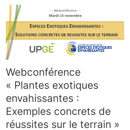
Webconférence
« Plantes
exotiques
envahissantes :
Exemples
concrets
de
réussites
sur
le
Webconférence
terrain »
« Plantes exotiques
envahissantes :
Exemples concrets de
réussites sur le terrain »