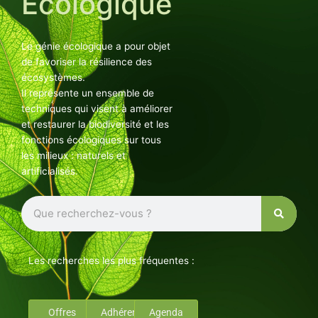
Ecologique
Le génie écologique a pour objet
de favoriser la résilience des
écosystèmes.
Il représente un ensemble de
techniques qui visent à améliorer
et restaurer la biodiversité et les
fonctions écologiques sur tous
les milieux : naturels et
artificialisés.
Rechercher
Les recherches les plus fréquentes :
Offres
Adhérents
Agenda