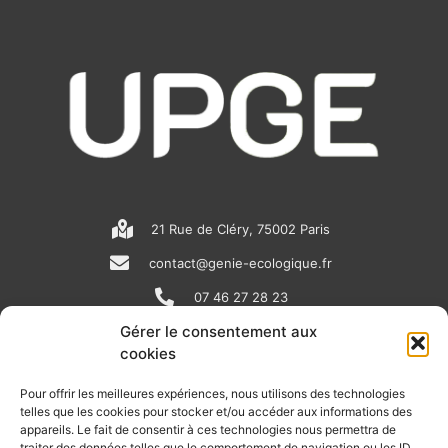
21 Rue de Cléry, 75002 Paris
contact@genie-ecologique.fr
07 46 27 28 23
Gérer le consentement aux
cookies
N
L
Y
e
i
o
Pour offrir les meilleures expériences, nous utilisons des technologies
telles que les cookies pour stocker et/ou accéder aux informations des
w
n
u
appareils. Le fait de consentir à ces technologies nous permettra de
RECEVOIR L'ACTU DE LA FILIÈRE
traiter des données telles que le comportement de navigation ou les ID