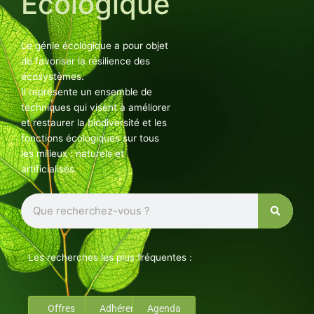
Ecologique
Le génie écologique a pour objet
de favoriser la résilience des
écosystèmes.
Il représente un ensemble de
techniques qui visent à améliorer
et restaurer la biodiversité et les
fonctions écologiques sur tous
les milieux : naturels et
artificialisés.
Rechercher
Les recherches les plus fréquentes :
Offres
Adhérents
Agenda