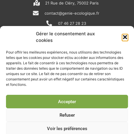
21 Rue de Cléry, 75002 Paris
contact@genie-ecologique.fr
07 46 27 28 23
Gérer le consentement aux
cookies
N
L
Y
e
i
o
Pour offrir les meilleures expériences, nous utilisons des technologies
telles que les cookies pour stocker et/ou accéder aux informations des
w
n
u
appareils. Le fait de consentir à ces technologies nous permettra de
RECEVOIR L'ACTU DE LA FILIÈRE
s
k
t
traiter des données telles que le comportement de navigation ou les ID
uniques sur ce site. Le fait de ne pas consentir ou de retirer son
p
e
u
Retrouvez tous les mois les articles terrain de nos adhérents, les
consentement peut avoir un effet négatif sur certaines caractéristiques
rendez-vous importants de la filière, nos offres de stages et
et fonctions.
a
d
b
d’emplois…
p
i
e
Accepter
Je m'abonne à la lettre d'info
e
n
r
Refuser
Voir les préférences
© Union professionnelle du génie écologique - Tous droits