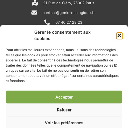
21 Rue de Cléry, 75002 Paris
contact@genie-ecologique.fr
07 46 27 28 23
Gérer le consentement aux
cookies
N
L
Y
e
i
o
Pour offrir les meilleures expériences, nous utilisons des technologies
telles que les cookies pour stocker et/ou accéder aux informations des
w
n
u
appareils. Le fait de consentir à ces technologies nous permettra de
RECEVOIR L'ACTU DE LA FILIÈRE
s
k
t
traiter des données telles que le comportement de navigation ou les ID
uniques sur ce site. Le fait de ne pas consentir ou de retirer son
p
e
u
Retrouvez tous les mois les articles terrain de nos adhérents, les
consentement peut avoir un effet négatif sur certaines caractéristiques
rendez-vous importants de la filière, nos offres de stages et
et fonctions.
a
d
b
d’emplois…
p
i
e
Accepter
Je m'abonne à la lettre d'info
e
n
r
Refuser
Voir les préférences
© Union professionnelle du génie écologique - Tous droits