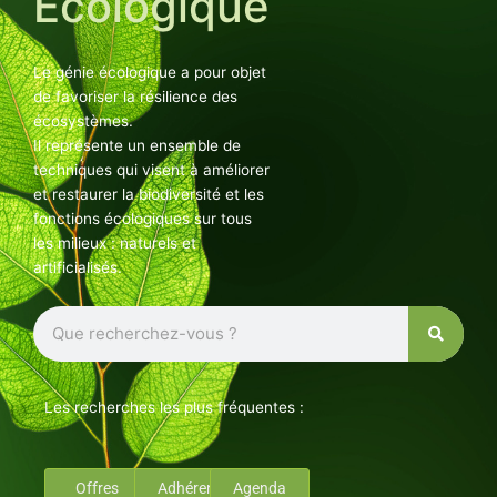
Ecologique
Le génie écologique a pour objet
de favoriser la résilience des
écosystèmes.
Il représente un ensemble de
techniques qui visent à améliorer
et restaurer la biodiversité et les
fonctions écologiques sur tous
les milieux : naturels et
artificialisés.
Rechercher
Les recherches les plus fréquentes :
Offres
Adhérents
Agenda