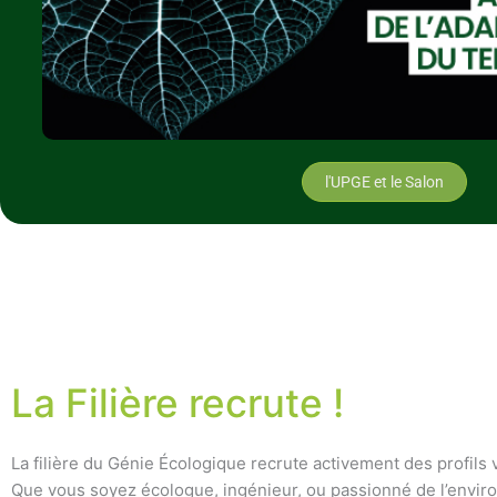
l'UPGE et le Salon
La Filière recrute !
La filière du Génie Écologique recrute activement des profils 
Que vous soyez écologue, ingénieur, ou passionné de l’envi