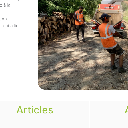
z à la
ion.
 qui allie
Articles