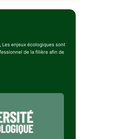
.
Les enjeux écologiques sont
ssionnel de la filière afin de