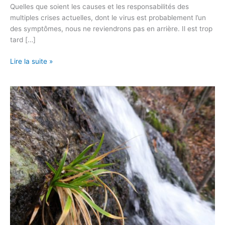
Quelles que soient les causes et les responsabilités des
multiples crises actuelles, dont le virus est probablement l’un
des symptômes, nous ne reviendrons pas en arrière. Il est trop
tard […]
Lire la suite »
Filière
du
génie
écologique
et
Bien
commun