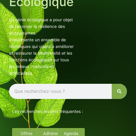
Ecologique
Le génie écologique a pour objet
de favoriser la résilience des
écosystèmes.
Il représente un ensemble de
techniques qui visent à améliorer
et restaurer la biodiversité et les
fonctions écologiques sur tous
les milieux : naturels et
artificialisés.
Rechercher
Les recherches les plus fréquentes :
Offres
Adhérents
Agenda