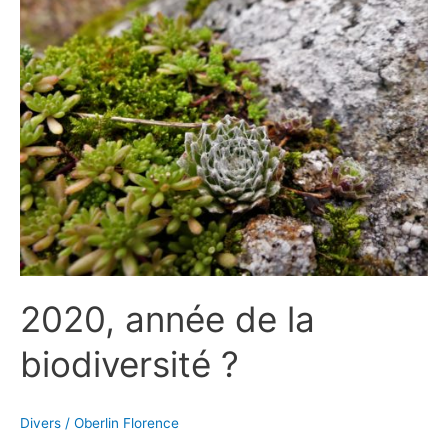
année
de
la
biodiversité
?
2020, année de la
biodiversité ?
Divers
/
Oberlin Florence