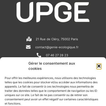
21 Rue de Cléry, 75002 Paris
contact@genie-ecologique.fr
07 46 27 28 23
Gérer le consentement aux
cookies
N
L
Y
e
i
o
Pour offrir les meilleures expériences, nous utilisons des technologies
telles que les cookies pour stocker et/ou accéder aux informations des
w
n
u
appareils. Le fait de consentir à ces technologies nous permettra de
RECEVOIR L'ACTU DE LA FILIÈRE
s
k
t
traiter des données telles que le comportement de navigation ou les ID
uniques sur ce site. Le fait de ne pas consentir ou de retirer son
p
e
u
Retrouvez tous les mois les articles terrain de nos adhérents, les
consentement peut avoir un effet négatif sur certaines caractéristiques
rendez-vous importants de la filière, nos offres de stages et
et fonctions.