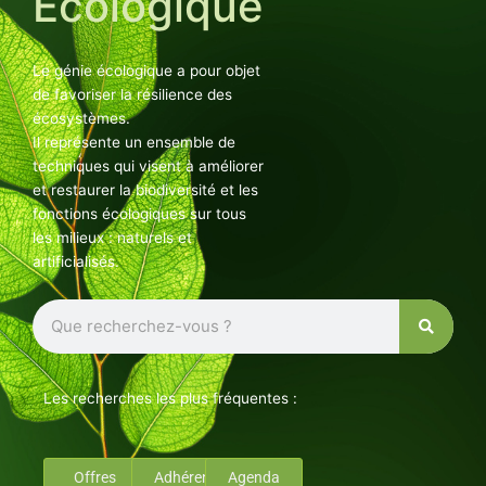
Ecologique
Le génie écologique a pour objet
de favoriser la résilience des
écosystèmes.
Il représente un ensemble de
techniques qui visent à améliorer
et restaurer la biodiversité et les
fonctions écologiques sur tous
les milieux : naturels et
artificialisés.
Rechercher
Les recherches les plus fréquentes :
Offres
Adhérents
Agenda