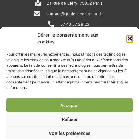
21 Rue de Cléry, 75002 Paris
contact@genie-ecologique.fr
07 46 27 28 23
Gérer le consentement aux
cookies
N
L
Y
e
i
o
Pour offrir les meilleures expériences, nous utilisons des technologies
telles que les cookies pour stocker et/ou accéder aux informations des
w
n
u
appareils. Le fait de consentir à ces technologies nous permettra de
RECEVOIR L'ACTU DE LA FILIÈRE
s
k
t
traiter des données telles que le comportement de navigation ou les ID
uniques sur ce site. Le fait de ne pas consentir ou de retirer son
p
e
u
Retrouvez tous les mois les articles terrain de nos adhérents, les
consentement peut avoir un effet négatif sur certaines caractéristiques
rendez-vous importants de la filière, nos offres de stages et
et fonctions.
a
d
b
d’emplois…
p
i
e
Accepter
Je m'abonne à la lettre d'info
e
n
r
Refuser
Voir les préférences
© Union professionnelle du génie écologique - Tous droits