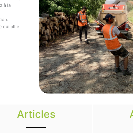
z à la
ion.
 qui allie
Articles