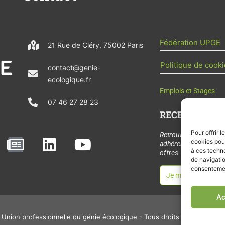
Fédération UPGE
21 Rue de Cléry, 75002 Paris
Politique de cooki
contact@genie-
ecologique.fr
Emplois et Stages
07 46 27 28 23
RECEVOIR L'AC
Pour offrir 
N
L
Y
Retrouvez tous les
cookies pour
adhérents, les rende
e
i
o
à ces techn
offres de stages et 
de navigatio
w
n
u
consentement
Je m'abonne à la let
s
k
t
p
e
u
Ac
a
d
b
Union professionnelle du génie écologique - Tous droits réservés - 2