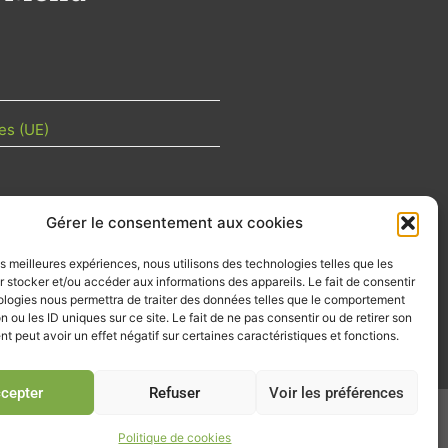
es (UE)
Gérer le consentement aux cookies
TU DE LA FILIÈRE
les meilleures expériences, nous utilisons des technologies telles que les
 mois les articles terrain de nos
 stocker et/ou accéder aux informations des appareils. Le fait de consentir
z-vous importants de la filière, nos
ologies nous permettra de traiter des données telles que le comportement
d’emplois…
n ou les ID uniques sur ce site. Le fait de ne pas consentir ou de retirer son
 peut avoir un effet négatif sur certaines caractéristiques et fonctions.
tre d'info
cepter
Refuser
Voir les préférences
026
Politique de cookies