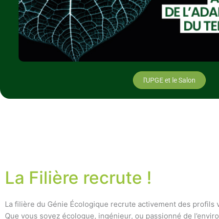
l'UPGE et le Salon
La Filière recrute !
La filière du Génie Écologique recrute activement des profils 
Que vous soyez écologue, ingénieur, ou passionné de l’envi