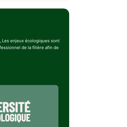
.
Les enjeux écologiques sont
ssionnel de la filière afin de